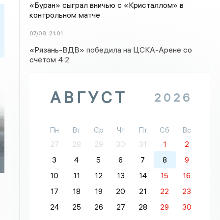
«Буран» сыграл вничью с «Кристаллом» в
контрольном матче
07/08
21:01
«Рязань-ВДВ» победила на ЦСКА-Арене со
счётом 4:2
АВГУСТ
2026
Пн
Вт
Ср
Чт
Пт
Сб
Вс
27
28
29
30
31
1
2
3
4
5
6
7
8
9
10
11
12
13
14
15
16
17
18
19
20
21
22
23
24
25
26
27
28
29
30