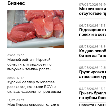
Бизнес
07/08/2026 16:4
Мексиканский
отсутствие п
06/08/2026 15:5
Годовщина вт
полях и в се
05/08/2026 16:5
Ко дню освоб
битвы за Тет
03/08
13:00
Мясной рейтинг Курской
области: кто лидирует по
05/08/2026 12:3
выручке и темпам роста?
Группировка 
атаковали ку
29/07
17:47
Курский селлер Wildberries
рассказал, как атаки ВСУ на
04/08/2026 15:2
склады ударили по продавцам
Грызть брилл
по зубам бол
19/07
09:37
Мэр Курска опроверг слухи о
Новости СМИ