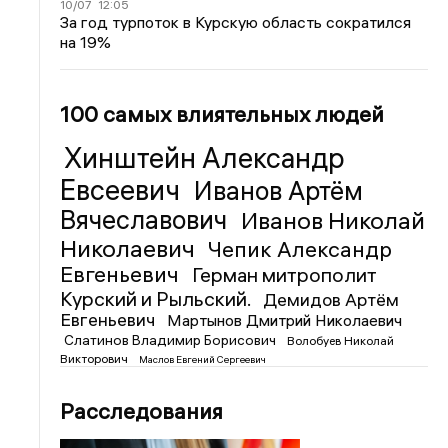
10/07
12:05
За год турпоток в Курскую область сократился
на 19%
100 самых влиятельных людей
Хинштейн Александр
Евсеевич
Иванов Артём
Вячеславович
Иванов Николай
Николаевич
Чепик Александр
Евгеньевич
Герман митрополит
Курский и Рыльский.
Демидов Артём
Евгеньевич
Мартынов Дмитрий Николаевич
Слатинов Владимир Борисович
Волобуев Николай
Викторович
Маслов Евгений Сергеевич
Расследования