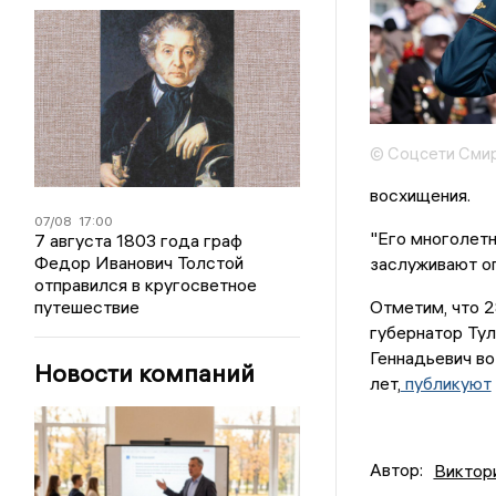
© Соцсети Сми
восхищения.
07/08
17:00
"Его многолетн
7 августа 1803 года граф
Федор Иванович Толстой
заслуживают ог
отправился в кругосветное
путешествие
Отметим, что 2
губернатор Ту
Геннадьевич во
Новости компаний
лет,
публикуют
Автор:
Виктор