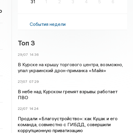
31
1
2
3
4
5
6
о
События недели
Топ 3
29/07
14:36
В Курске на крышу торгового центра, возможно,
упал украинский дрон-приманка «Майя»
27/07
07:29
В небе над Курском гремят взрывы: работает
ПВО
22/07
14:24
Продали «Благоустройство»: как Куцак и его
команда, совместно с ГИБДД, совершили
коррупционную приватизацию