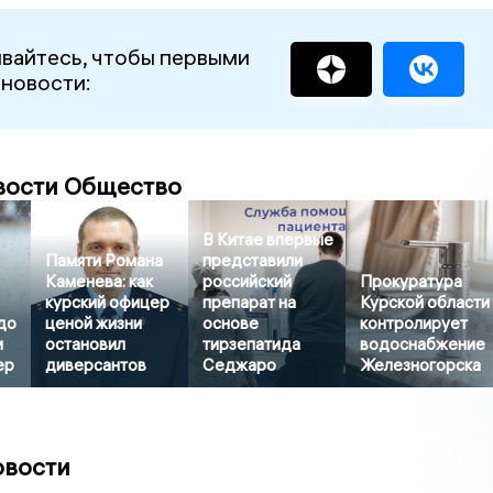
вайтесь, чтобы первыми
 новости:
вости Общество
В Китае впервые
Памяти Романа
представили
Каменева: как
российский
Прокуратура
курский офицер
препарат на
Курской области
до
ценой жизни
основе
контролирует
и
остановил
тирзепатида
водоснабжение
ер
диверсантов
Седжаро
Железногорска
овости