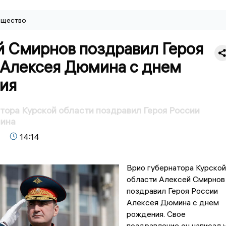
щество
й Смирнов поздравил Героя
 Алексея Дюмина с днем
ия
тора Курской области поздравил Героя России
ина
14:14
Врио губернатора Курской
области Алексей Смирнов
поздравил Героя России
Алексея Дюмина с днем
рождения. Свое
поздравление он написал 