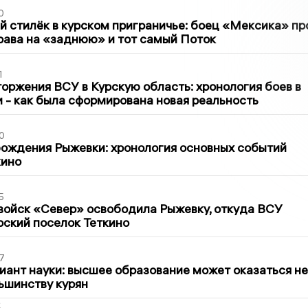
0
 стилёк в курском приграничье: боец «Мексика» пр
рава на «заднюю» и тот самый Поток
1
оржения ВСУ в Курскую область: хронология боев в
ти - как была сформирована новая реальность
0
ождения Рыжевки: хронология основных событий
кино
5
войск «Север» освободила Рыжевку, откуда ВСУ
рский поселок Теткино
7
иант науки: высшее образование может оказаться не
ьшинству курян
2