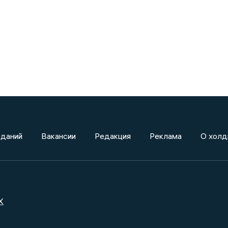
зданий
Вакансии
Редакция
Реклама
О холд
X