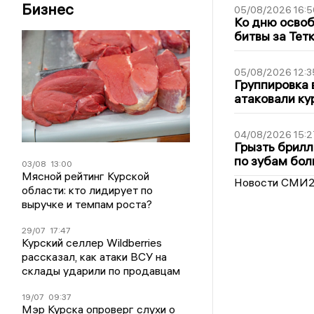
Бизнес
05/08/2026 16:5
Ко дню освоб
битвы за Тет
05/08/2026 12:3
Группировка 
атаковали ку
04/08/2026 15:2
Грызть брилл
по зубам бол
03/08
13:00
Мясной рейтинг Курской
Новости СМИ
области: кто лидирует по
выручке и темпам роста?
29/07
17:47
Курский селлер Wildberries
рассказал, как атаки ВСУ на
склады ударили по продавцам
19/07
09:37
Мэр Курска опроверг слухи о