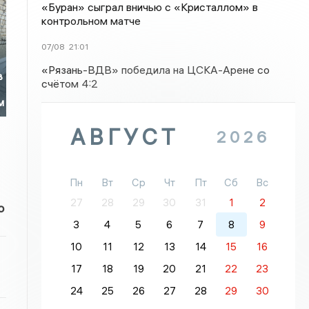
«Буран» сыграл вничью с «Кристаллом» в
контрольном матче
07/08
21:01
«Рязань-ВДВ» победила на ЦСКА-Арене со
в
счётом 4:2
м
АВГУСТ
2026
Пн
Вт
Ср
Чт
Пт
Сб
Вс
27
28
29
30
31
1
2
о
3
4
5
6
7
8
9
10
11
12
13
14
15
16
17
18
19
20
21
22
23
24
25
26
27
28
29
30