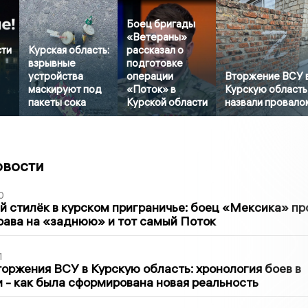
Боец бригады
«Ветераны»
сти
Курская область:
рассказал о
взрывные
подготовке
устройства
операции
Вторжение ВСУ 
маскируют под
«Поток» в
Курскую область
пакеты сока
Курской области
назвали провало
овости
0
 стилёк в курском приграничье: боец «Мексика» пр
рава на «заднюю» и тот самый Поток
1
оржения ВСУ в Курскую область: хронология боев в
ти - как была сформирована новая реальность