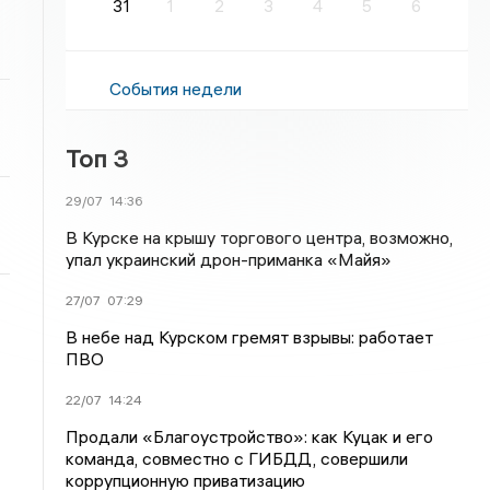
31
1
2
3
4
5
6
События недели
Топ 3
29/07
14:36
В Курске на крышу торгового центра, возможно,
упал украинский дрон-приманка «Майя»
27/07
07:29
В небе над Курском гремят взрывы: работает
ПВО
22/07
14:24
Продали «Благоустройство»: как Куцак и его
команда, совместно с ГИБДД, совершили
коррупционную приватизацию