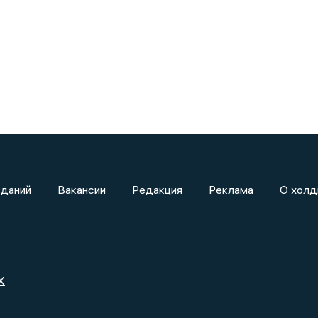
зданий
Вакансии
Редакция
Реклама
О холд
X