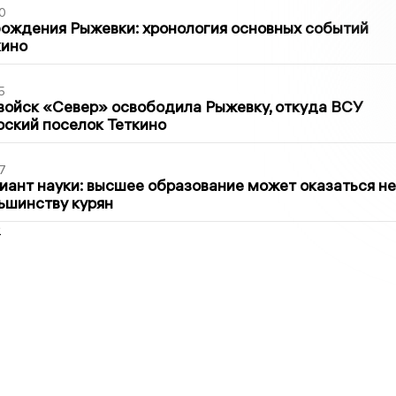
0
ождения Рыжевки: хронология основных событий
кино
5
войск «Север» освободила Рыжевку, откуда ВСУ
рский поселок Теткино
7
иант науки: высшее образование может оказаться не
ьшинству курян
2