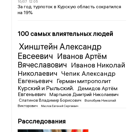
10/07
12:05
За год турпоток в Курскую область сократился
на 19%
100 самых влиятельных людей
Хинштейн Александр
Евсеевич
Иванов Артём
Вячеславович
Иванов Николай
Николаевич
Чепик Александр
Евгеньевич
Герман митрополит
Курский и Рыльский.
Демидов Артём
Евгеньевич
Мартынов Дмитрий Николаевич
Слатинов Владимир Борисович
Волобуев Николай
Викторович
Маслов Евгений Сергеевич
Расследования