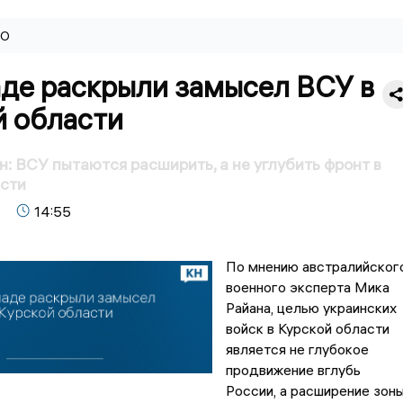
ВО
аде раскрыли замысел ВСУ в
й области
н: ВСУ пытаются расширить, а не углубить фронт в
асти
14:55
По мнению австралийског
военного эксперта Мика
Райана, целью украинских
войск в Курской области
является не глубокое
продвижение вглубь
России, а расширение зон