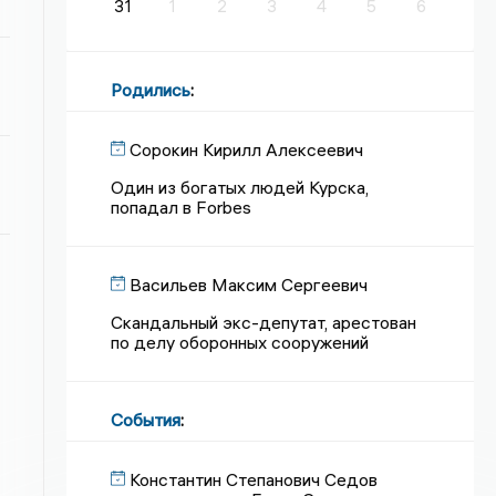
31
1
2
3
4
5
6
Родились
:
Сорокин Кирилл Алексеевич
Один из богатых людей Курска,
попадал в Forbes
Васильев Максим Сергеевич
Скандальный экс-депутат, арестован
по делу оборонных сооружений
События
:
Константин Степанович Седов