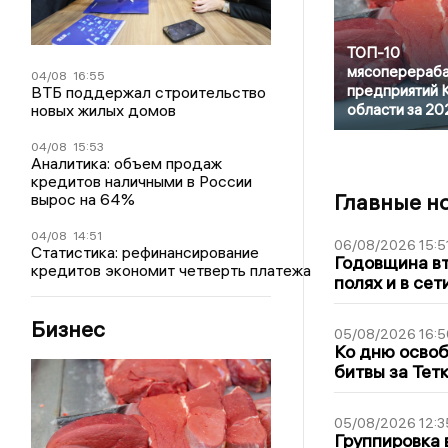
ТОП-10
мясоперераб
04/08
16:55
предприятий 
ВТБ поддержал строительство
новых жилых домов
области за 20
04/08
15:53
Аналитика: объем продаж
кредитов наличными в России
Главные н
вырос на 64%
04/08
14:51
06/08/2026 15:5
Статистика: рефинансирование
Годовщина вт
кредитов экономит четверть платежа
полях и в се
Бизнес
05/08/2026 16:5
Ко дню освоб
битвы за Тет
05/08/2026 12:3
Группировка 