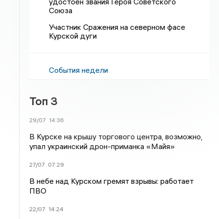
удостоен звания Героя Советского
Союза
Участник Сражения на северном фасе
Курской дуги
События недели
Топ 3
29/07
14:36
В Курске на крышу торгового центра, возможно,
упал украинский дрон-приманка «Майя»
27/07
07:29
В небе над Курском гремят взрывы: работает
ПВО
22/07
14:24