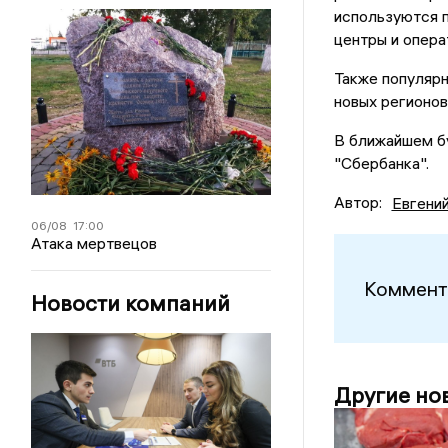
используются 
центры и опера
Также популяр
новых регионов
В ближайшем б
"Сбербанка".
Автор:
Евгени
06/08
17:00
Атака мертвецов
Коммент
Новости компаний
Другие но