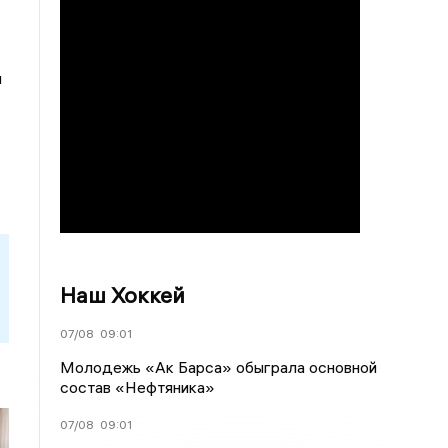
м
Наш Хоккей
07/08
09:01
Молодежь «Ак Барса» обыграла основной
состав «Нефтяника»
07/08
09:01