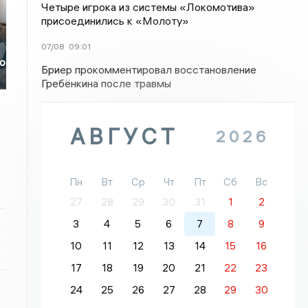
Четыре игрока из системы «Локомотива»
присоединились к «Молоту»
07/08
09:01
го
Бриер прокомментировал восстановление
Гребёнкина после травмы
АВГУСТ
2026
Пн
Вт
Ср
Чт
Пт
Сб
Вс
27
28
29
30
31
1
2
3
4
5
6
7
8
9
10
11
12
13
14
15
16
17
18
19
20
21
22
23
24
25
26
27
28
29
30