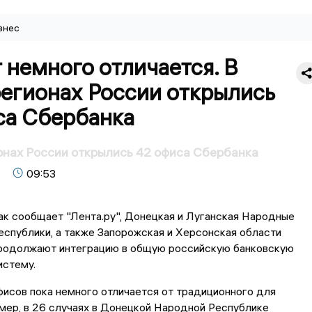
знес
немного отличается. В
регионах России открылись
са Сбербанка
онах России открылись 42 офиса Сбербанка
09:53
ак сообщает "Лента.ру", Донецкая и Луганская Народные
еспублики, а также Запорожская и Херсонская области
родолжают интеграцию в общую российскую банковскую
истему.
исов пока немного отличается от традиционного для
мер, в 26 случаях в Донецкой Народной Республике