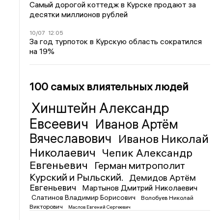
Самый дорогой коттедж в Курске продают за
десятки миллионов рублей
10/07
12:05
За год турпоток в Курскую область сократился
на 19%
100 самых влиятельных людей
Хинштейн Александр
Евсеевич
Иванов Артём
Вячеславович
Иванов Николай
Николаевич
Чепик Александр
Евгеньевич
Герман митрополит
Курский и Рыльский.
Демидов Артём
Евгеньевич
Мартынов Дмитрий Николаевич
Слатинов Владимир Борисович
Волобуев Николай
Викторович
Маслов Евгений Сергеевич