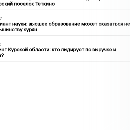
рский поселок Теткино
7
иант науки: высшее образование может оказаться не
ьшинству курян
0
нг Курской области: кто лидирует по выручке и
а?
2