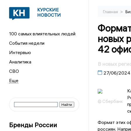
КУРСКИЕ
>
Главная
Би
НОВОСТИ
Формат 
100 самых влиятельных людей
новых 
События недели
42 офи
Интервью
Аналитика
В новых реги
СВО
27/06/2024
К
Р
© Сбербанк
п
с
Формат этих оф
Бренды России
россиян. Напри