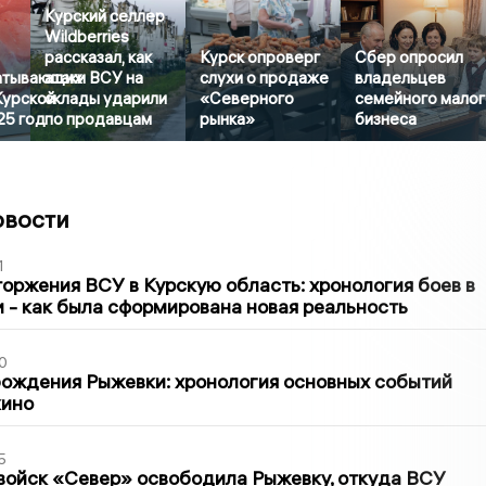
Курский селлер
Wildberries
рассказал, как
Курск опроверг
Сбер опросил
атывающих
атаки ВСУ на
слухи о продаже
владельцев
Курской
склады ударили
«Северного
семейного мало
25 год
по продавцам
рынка»
бизнеса
овости
1
оржения ВСУ в Курскую область: хронология боев в
ти - как была сформирована новая реальность
0
ождения Рыжевки: хронология основных событий
кино
5
войск «Север» освободила Рыжевку, откуда ВСУ