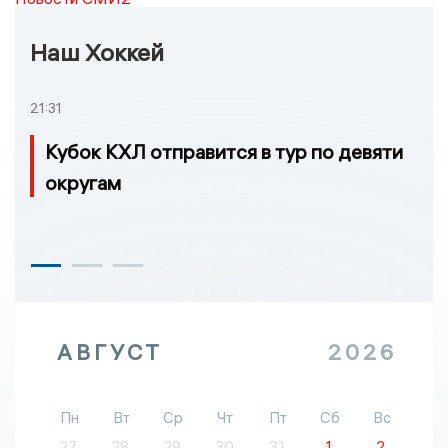
Наш Хоккей
21:31
Кубок КХЛ отправится в тур по девяти
округам
АВГУСТ
2026
Пн
Вт
Ср
Чт
Пт
Сб
Вс
27
28
29
30
31
1
2