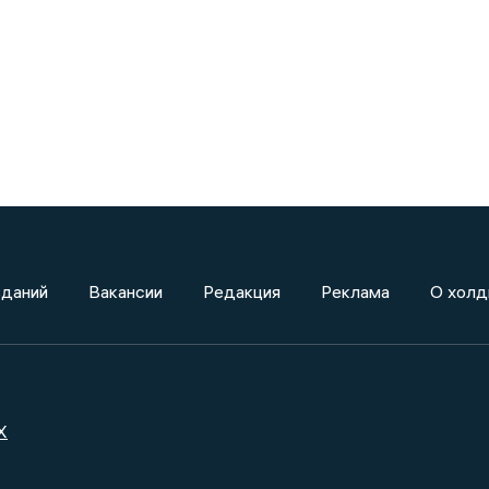
зданий
Вакансии
Редакция
Реклама
О холд
X