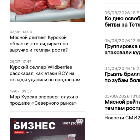
05/08/2026 16:5
Ко дню освоб
битвы за Тет
03/08
13:00
Мясной рейтинг Курской
05/08/2026 12:3
области: кто лидирует по
Группировка 
выручке и темпам роста?
атаковали ку
29/07
17:47
Курский селлер Wildberries
04/08/2026 15:2
рассказал, как атаки ВСУ на
Грызть брилл
склады ударили по продавцам
по зубам бол
19/07
09:37
Мэр Курска опроверг слухи о
03/08/2026 13:0
Мясной рейти
продаже «Северного рынка»
темпам рост
Новости СМИ