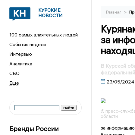
КУРСКИЕ
>
Главная
Пр
НОВОСТИ
Куряна
100 самых влиятельных людей
за инф
События недели
находя
Интервью
Аналитика
В Курской об
федеральный
СВО
23/05/2024
© пресс-служба
области
Бренды России
за информацию 
бандитизм.