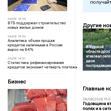
получайт
04/08
16:55
ВТБ поддержал строительство
Другие но
новых жилых домов
04/08
15:53
Аналитика: объем продаж
кредитов наличными в России
В Курской
вырос на 64%
области дрон
атаковал село
04/08
14:51
двое
Статистика: рефинансирование
пострадавши
кредитов экономит четверть платежа
Бизнес
Главные н
06/08/2026 15:5
Годовщина вт
полях и в се