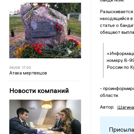
Разыскивается 
находящийся в
статье о банди
обещают выплат
«Информаци
номеру 8-9
России по К
06/08
17:00
Атака мертвецов
- проинформир
Новости компаний
области.
Автор:
Шагина
Присыла