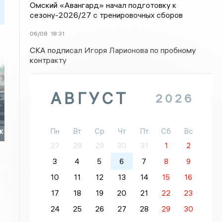
Омский «Авангард» начал подготовку к
сезону-2026/27 с тренировочных сборов
06/08
18:31
СКА подписал Игоря Ларионова по пробному
контракту
АВГУСТ
2026
Пн
Вт
Ср
Чт
Пт
Сб
Вс
к
27
28
29
30
31
1
2
3
4
5
6
7
8
9
10
11
12
13
14
15
16
17
18
19
20
21
22
23
24
25
26
27
28
29
30