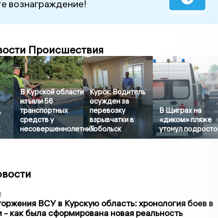
е вознаграждение!
вости Происшествия
В Курской области
Курск: Водитель
изъяли 56
осужден за
,
транспортных
перевозку
В Щиграх на
средств у
взрывчатки в
«диком» пляже
х
несовершеннолетних
Тобольск
утонул подросто
овости
1
оржения ВСУ в Курскую область: хронология боев в
ти - как была сформирована новая реальность