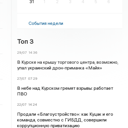
31
1
2
3
4
5
6
События недели
Топ 3
29/07
14:36
В Курске на крышу торгового центра, возможно,
упал украинский дрон-приманка «Майя»
27/07
07:29
В небе над Курском гремят взрывы: работает
ПВО
22/07
14:24
Продали «Благоустройство»: как Куцак и его
команда, совместно с ГИБДД, совершили
коррупционную приватизацию