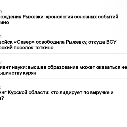
0
ождения Рыжевки: хронология основных событий
кино
5
войск «Север» освободила Рыжевку, откуда ВСУ
рский поселок Теткино
7
иант науки: высшее образование может оказаться не
ьшинству курян
0
нг Курской области: кто лидирует по выручке и
а?
2