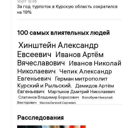
10/07
12:05
За год турпоток в Курскую область сократился
на 19%
100 самых влиятельных людей
Хинштейн Александр
Евсеевич
Иванов Артём
Вячеславович
Иванов Николай
Николаевич
Чепик Александр
Евгеньевич
Герман митрополит
Курский и Рыльский.
Демидов Артём
Евгеньевич
Мартынов Дмитрий Николаевич
Слатинов Владимир Борисович
Волобуев Николай
Викторович
Маслов Евгений Сергеевич
Расследования