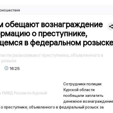
оисшествия
м обещают вознаграждение
ормацию о преступнике,
щемся в федеральном розыск
ласти разыскивают преступника, объявленного в
 розыск
16:25
Сотрудники полиции
Курской области
 УМВД России по Курской
пообещали заплатить
денежное вознаграждени
о преступнике, объявленного в федеральный розыск за