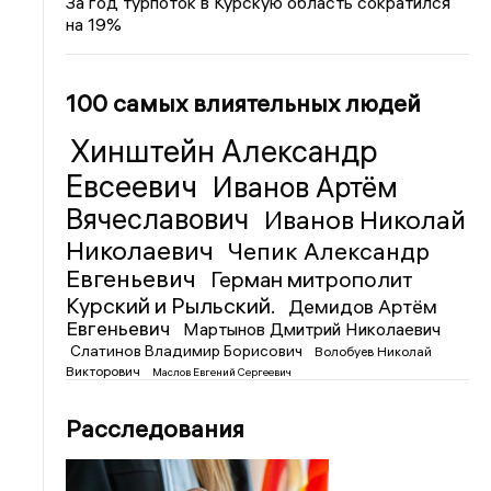
За год турпоток в Курскую область сократился
на 19%
100 самых влиятельных людей
Хинштейн Александр
Евсеевич
Иванов Артём
Вячеславович
Иванов Николай
Николаевич
Чепик Александр
Евгеньевич
Герман митрополит
Курский и Рыльский.
Демидов Артём
Евгеньевич
Мартынов Дмитрий Николаевич
Слатинов Владимир Борисович
Волобуев Николай
Викторович
Маслов Евгений Сергеевич
Расследования