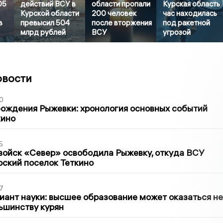
05
действий ВСУ в
области пропали
Курская область
Курской области
200 человек
час находилась
в
превысил 504
после вторжения
под ракетной
млрд рублей
ВСУ
угрозой
овости
0
ождения Рыжевки: хронология основных событий
кино
5
войск «Север» освободила Рыжевку, откуда ВСУ
рский поселок Теткино
7
иант науки: высшее образование может оказаться не
ьшинству курян