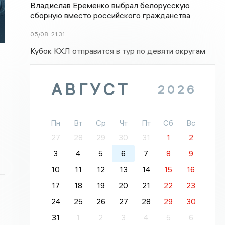
Владислав Еременко выбрал белорусскую
сборную вместо российского гражданства
05/08
21:31
Кубок КХЛ отправится в тур по девяти округам
АВГУСТ
2026
Пн
Вт
Ср
Чт
Пт
Сб
Вс
27
28
29
30
31
1
2
3
4
5
6
7
8
9
10
11
12
13
14
15
16
17
18
19
20
21
22
23
24
25
26
27
28
29
30
31
1
2
3
4
5
6