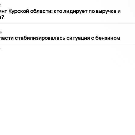
0
нг Курской области: кто лидирует по выручке и
а?
9
ласти стабилизировалась ситуация с бензином
2