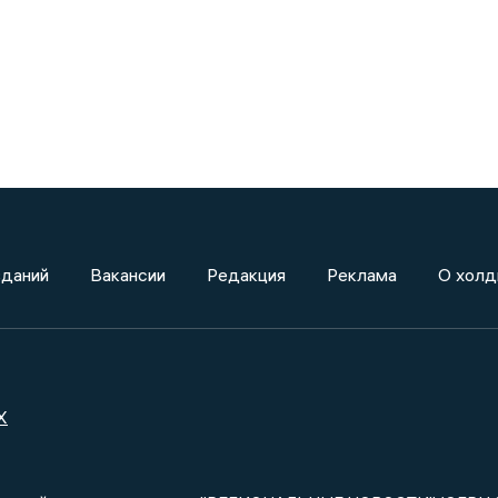
зданий
Вакансии
Редакция
Реклама
О холд
X