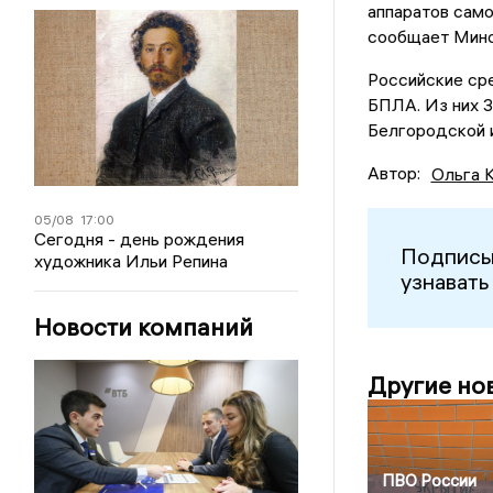
аппаратов само
сообщает Мино
Российские сре
БПЛА. Из них 3
Белгородской 
Автор:
Ольга 
05/08
17:00
Сегодня - день рождения
Подписы
художника Ильи Репина
узнавать
Новости компаний
Другие но
ПВО России