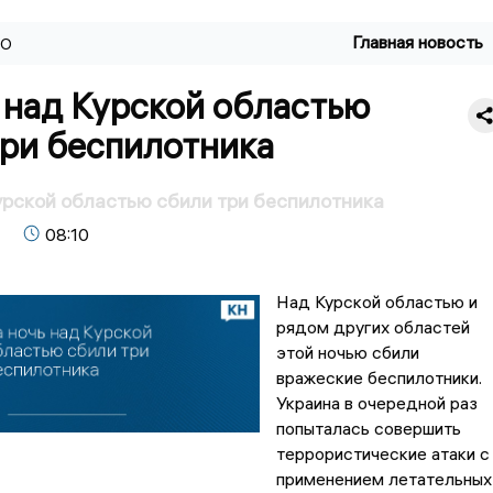
Главная новость
ВО
 над Курской областью
три беспилотника
рской областью сбили три беспилотника
4
08:10
Над Курской областью и
рядом других областей
этой ночью сбили
вражеские беспилотники.
Украина в очередной раз
попыталась совершить
террористические атаки с
применением летательных