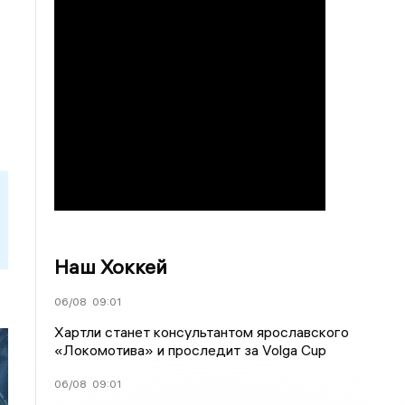
Наш Хоккей
06/08
09:01
Хартли станет консультантом ярославского
«Локомотива» и проследит за Volga Cup
06/08
09:01