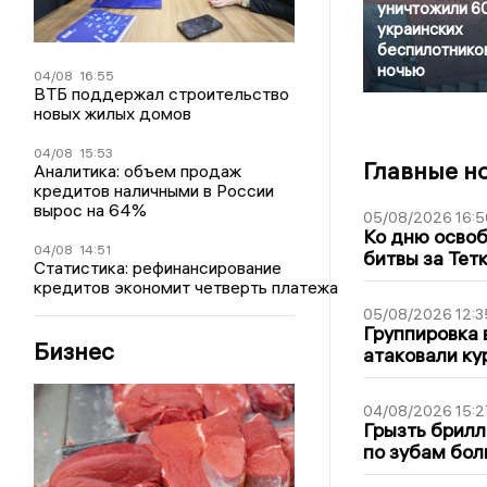
уничтожили 6
украинских
беспилотнико
ночью
04/08
16:55
ВТБ поддержал строительство
новых жилых домов
04/08
15:53
Главные н
Аналитика: объем продаж
кредитов наличными в России
вырос на 64%
05/08/2026 16:5
Ко дню освоб
04/08
14:51
битвы за Тет
Статистика: рефинансирование
кредитов экономит четверть платежа
05/08/2026 12:3
Группировка 
Бизнес
атаковали ку
04/08/2026 15:2
Грызть брилл
по зубам бол