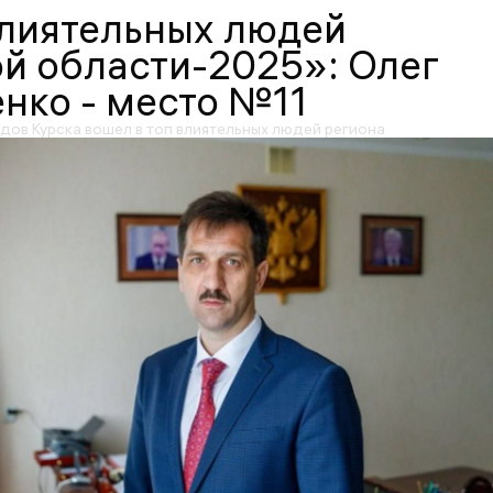
влиятельных людей
й области-2025»: Олег
нко - место №11
дов Курска вошел в топ влиятельных людей региона