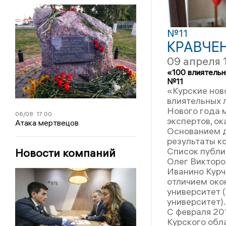
№11
КРАВЧЕ
09 апреля 
«100 влиятельн
№11
«Курские нов
влиятельных 
Нового года 
06/08
17:00
экспертов, ок
Атака мертвецов
Основанием д
результаты к
Список публи
Новости компаний
Олег Викторо
Иванино Курча
отличием око
университет 
университет).
С февраля 20
Курского обл