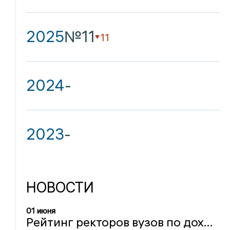
2025
№11
11
2024
-
2023
-
НОВОСТИ
01 июня
Рейтинг ректоров вузов по доходам за 2025 год: разрыв между лидером и аутсайдером превысил 474 тыс. рублей