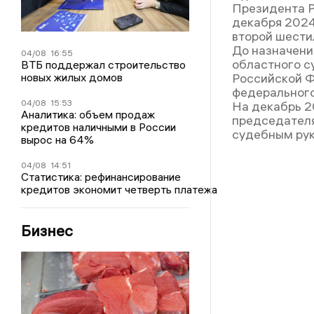
Президента Р
декабря 2024
второй шести
До назначени
04/08
16:55
областного су
ВТБ поддержал строительство
новых жилых домов
Российской Ф
федерального
04/08
15:53
На декабрь 2
Аналитика: объем продаж
председателя
кредитов наличными в России
судебным рук
вырос на 64%
04/08
14:51
Статистика: рефинансирование
кредитов экономит четверть платежа
Бизнес