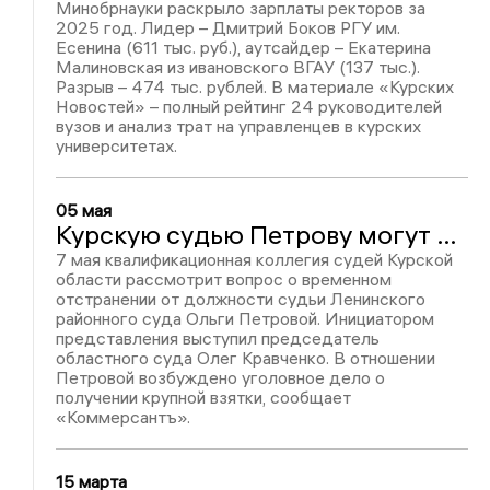
Минобрнауки раскрыло зарплаты ректоров за
2025 год. Лидер – Дмитрий Боков РГУ им.
Есенина (611 тыс. руб.), аутсайдер – Екатерина
Малиновская из ивановского ВГАУ (137 тыс.).
Разрыв – 474 тыс. рублей. В материале «Курских
Новостей» – полный рейтинг 24 руководителей
вузов и анализ трат на управленцев в курских
университетах.
05 мая
Курскую судью Петрову могут временно отстранить от должности за взятку в 3 млн рублей
7 мая квалификационная коллегия судей Курской
области рассмотрит вопрос о временном
отстранении от должности судьи Ленинского
районного суда Ольги Петровой. Инициатором
представления выступил председатель
областного суда Олег Кравченко. В отношении
Петровой возбуждено уголовное дело о
получении крупной взятки, сообщает
«Коммерсантъ».
15 марта