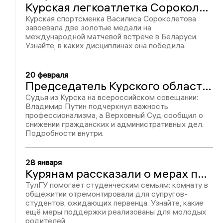
Курская легкоатлетка Сороколетова завоевала золотые медали международной матчевой встречи
Курская спортсменка Василиса Сороколетова
завоевала две золотые медали на
международной матчевой встрече в Беларуси.
Узнайте, в каких дисциплинах она победила.
20 февраля
Председатель Курского областного суда поучаствовал в совещании с Путиным
Судья из Курска на всероссийском совещании:
Владимир Путин подчеркнул важность
профессионализма, а Верховный Суд сообщил о
снижении гражданских и административных дел.
Подробности внутри.
28 января
Курянам рассказали о мерах поддержки студенческих семей в ТулГУ
ТулГУ помогает студенческим семьям: комнату в
общежитии отремонтировали для супругов-
студентов, ожидающих первенца. Узнайте, какие
ещё меры поддержки реализованы для молодых
родителей.