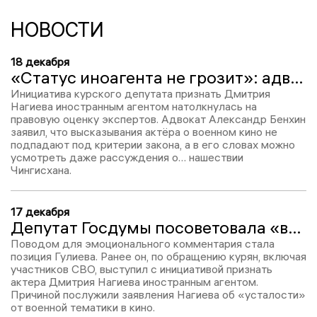
НОВОСТИ
18 декабря
«Статус иноагента не грозит»: адвокат объяснил, почему инициатива курского депутата о Нагиеве не пройдёт
Инициатива курского депутата признать Дмитрия
Нагиева иностранным агентом натолкнулась на
правовую оценку экспертов. Адвокат Александр Бенхин
заявил, что высказывания актёра о военном кино не
подпадают под критерии закона, а в его словах можно
усмотреть даже рассуждения о… нашествии
Чингисхана.
17 декабря
Депутат Госдумы посоветовала «выпить валерьянки» депутату Курской областной Думы
Поводом для эмоционального комментария стала
позиция Гулиева. Ранее он, по обращению курян, включая
участников СВО, выступил с инициативой признать
актера Дмитрия Нагиева иностранным агентом.
Причиной послужили заявления Нагиева об «усталости»
от военной тематики в кино.