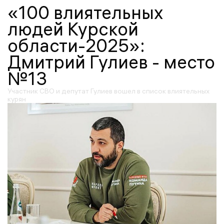
«100 влиятельных
людей Курской
области-2025»:
Дмитрий Гулиев - место
№13
Участник СВО и депутат Гулиев вошел в список влиятельных
курян