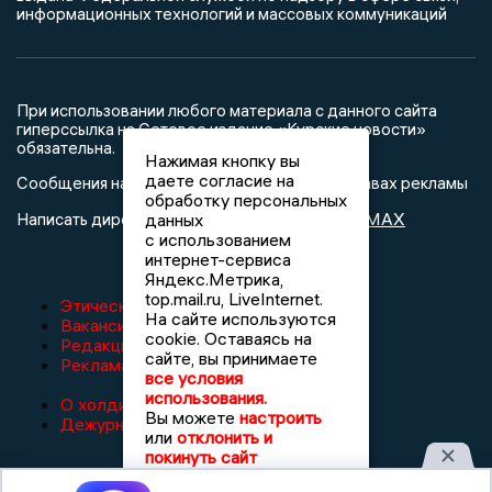
информационных технологий и массовых коммуникаций
При использовании любого материала с данного сайта
гиперссылка на Сетевое издание «Курские новости»
обязательна.
Нажимая кнопку вы
даете согласие на
Сообщения на сером фоне размещены на правах рекламы
обработку персональных
@mazov
MAX
данных
Написать директору в телеграм
или
с использованием
интернет-сервиса
Яндекс.Метрика,
top.mail.ru, LiveInternet.
Этическая политика изданий
На сайте используются
Вакансии
cookie. Оставаясь на
Редакция
сайте, вы принимаете
Реклама
все условия
использования.
О холдинге
Вы можете
настроить
Дежурный по новостям
или
отклонить и
покинуть сайт