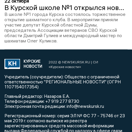
22 октября
В Курской школе №1 открылся новый шахматный клуб
В школе №1 города Курска состоялось торжественное
открытие шахматного клуба. В мероприятии приняли
участие депутат Курской областной Думы,
председатель Ассоциации ветеранов СВО Курской
области Дмитрий Гулиев и международный мастер по
шахматам Олег Куликов.
КУРСКИЕ
2022 © NEWSKURSK.RU | СИ
НОВОСТИ
«Курские новости»
Учредитель (соучредители): Общество с ограниченной
ответственностью "РЕГИОНАЛЬНЫЕ НОВОСТИ" (ОГРН
1107154017354)
Главный редактор: Назаров Е.А.
Телефон редакции: +7 919 277 8730
Электронная почта редакции: info@newskursk.ru
Регистрационный номер: серия ЭЛ № ФС 77 - 75746 от 23
мая 2019 г. согласно выписке из реестра
зарегистрированных средств массовой информации
выдана Федеральной службой по надзору в сфере связи,