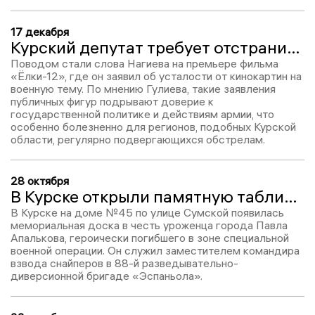
17 декабря
Курский депутат требует отстранить Дмитрия Нагиева от госпроектов
Поводом стали слова Нагиева на премьере фильма
«Ёлки-12», где он заявил об усталости от кинокартин на
военную тему. По мнению Гулиева, такие заявления
публичных фигур подрывают доверие к
государственной политике и действиям армии, что
особенно болезненно для регионов, подобных Курской
области, регулярно подвергающихся обстрелам.
28 октября
В Курске открыли памятную табличку участнику СВО из «Эспаньолы»
В Курске на доме №45 по улице Сумской появилась
мемориальная доска в честь уроженца города Павла
Апалькова, героически погибшего в зоне специальной
военной операции. Он служил заместителем командира
взвода снайперов в 88-й разведывательно-
диверсионной бригаде «Эспаньола».