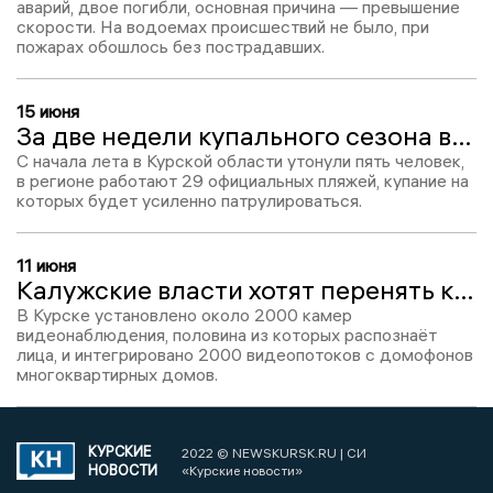
аварий, двое погибли, основная причина — превышение
скорости. На водоемах происшествий не было, при
пожарах обошлось без пострадавших.
15 июня
За две недели купального сезона в Курской области утонули пять человек
С начала лета в Курской области утонули пять человек,
в регионе работают 29 официальных пляжей, купание на
которых будет усиленно патрулироваться.
11 июня
Калужские власти хотят перенять курский опыт внедрения «Безопасного города»
В Курске установлено около 2000 камер
видеонаблюдения, половина из которых распознаёт
лица, и интегрировано 2000 видеопотоков с домофонов
многоквартирных домов.
КУРСКИЕ
2022 © NEWSKURSK.RU | СИ
НОВОСТИ
«Курские новости»