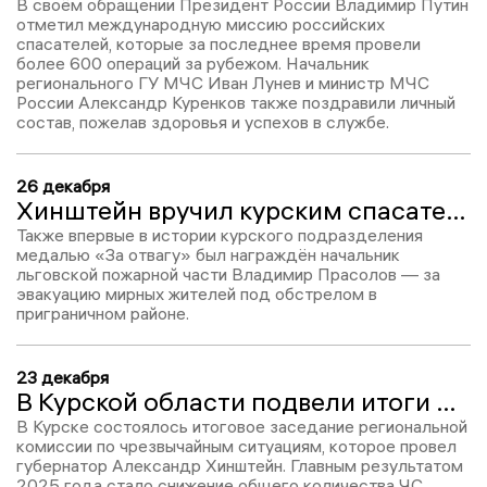
В своём обращении Президент России Владимир Путин
отметил международную миссию российских
спасателей, которые за последнее время провели
более 600 операций за рубежом. Начальник
регионального ГУ МЧС Иван Лунев и министр МЧС
России Александр Куренков также поздравили личный
состав, пожелав здоровья и успехов в службе.
26 декабря
Хинштейн вручил курским спасателям 25 единиц новой техники в преддверии праздника
Также впервые в истории курского подразделения
медалью «За отвагу» был награждён начальник
льговской пожарной части Владимир Прасолов — за
эвакуацию мирных жителей под обстрелом в
приграничном районе.
23 декабря
В Курской области подвели итоги работы по предупреждению ЧС
В Курске состоялось итоговое заседание региональной
комиссии по чрезвычайным ситуациям, которое провел
губернатор Александр Хинштейн. Главным результатом
2025 года стало снижение общего количества ЧС,