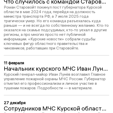
Что случилось с командой Старовойта: суды, отставки и тишина
Роман Старовойт покинул пост губернатора Курской
области в мае 2024 года, перейдя на должность
министра транспорта РФ, а 7 июля 2025 года
трагически умер. Но его команда разъехалась куда
раньше — и не всегда по собственному желанию. Кто‑то
оказался на скамье подсудимых, кто‑то уехал в другие
регионы, а про многих просто нет публичной
информации. «Курские новости» собрали судьбы
ключевых фигур областного правительства и
чиновников, работавших при Старовойте.
11 февраля
Начальник курского МЧС Иван Лунёв возглавил Главное управление пожарной охраны МЧС России
Курский генерал-майор Иван Лунёв возглавил Главное
управление пожарной охраны МЧС России. Губернатор
отметил его профессионализм и личное участие в
тушении пожаров. Подробности — в материале.
27 декабря
Сотрудников МЧС Курской области поздравили с профессиональным праздником и 35-летием ведомства