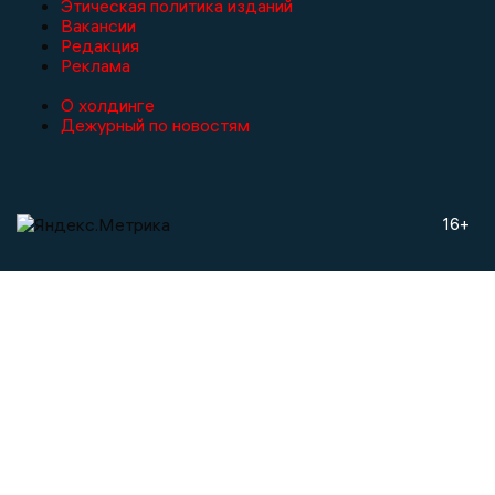
Этическая политика изданий
Вакансии
Редакция
Реклама
О холдинге
Дежурный по новостям
16+