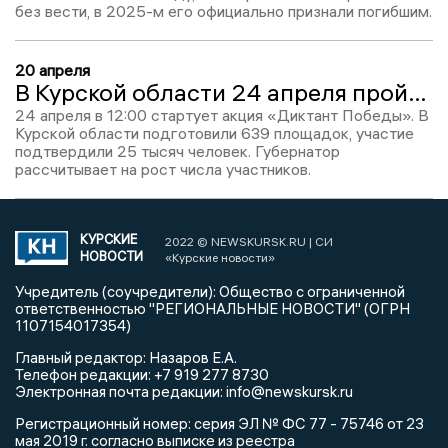
без вести, в 2025-м его официально признали погибшим.
20 апреля
В Курской области 24 апреля пройдёт «Диктант Победы» на 639 площадках
24 апреля в 12:00 стартует акция «Диктант Победы». В
Курской области подготовили 639 площадок, участие
подтвердили 25 тысяч человек. Губернатор
рассчитывает на рост числа участников.
КУРСКИЕ
2022 © NEWSKURSK.RU | СИ
НОВОСТИ
«Курские новости»
Учредитель (соучредители): Общество с ограниченной
ответственностью "РЕГИОНАЛЬНЫЕ НОВОСТИ" (ОГРН
1107154017354)
Главный редактор: Назаров Е.А.
Телефон редакции: +7 919 277 8730
Электронная почта редакции: info@newskursk.ru
Регистрационный номер: серия ЭЛ № ФС 77 - 75746 от 23
мая 2019 г. согласно выписке из реестра