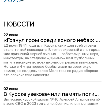
НОВОСТИ
22 июня
«Грянул гром среди ясного неба»: как Курск встретил войну и выжил под оккупацией
22 июня 1941 года для Курска, как и для всей страны,
стало точкой невозврата. В тот воскресный день город
жил привычной мирной жизнью — работали рынки, цирк,
кинотеатры, на стадионе «Динамо» шёл футбольный
матч, а накануне во всех школах отгремели выпускные.
Но уже в 4 утра первые бомбы упали на советскую
землю, а в полдень голос Молотова по радио оборвал
это спокойствие навсегда.
02 июня
В Курске увековечили память погибшего участника СВО Алексея Агаркова
Выпускник курской школы №46 Алексей Агарков погиб
в зоне СВО в 2023 году, с ноября числился пропавшим