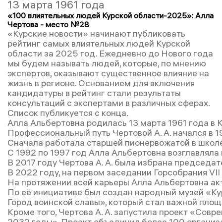
13 марта 1961 года
«100 влиятельных людей Курской области-2025»: Алла
Чертова - место №28
«Курские новости» начинают публиковать
рейтинг самых влиятельных людей Курской
области за 2025 год. Ежедневно до Нового года
мы будем называть людей, которые, по мнению
экспертов, оказывают существенное влияние на
жизнь в регионе. Основанием для включения
кандидатуры в рейтинг стали результаты
консультаций с экспертами в различных сферах.
Список публикуется с конца.
Алла Альбертовна родилась 13 марта 1961 года в 
Профессиональный путь Чертовой А. А. начался в 
Сначала работала старшей пионервожатой в школ
С 1992 по 1997 год Алла Альбертовна возглавлял
В 2017 году Чертова А. А. была избрана председа
В 2022 году, на первом заседании Горсобрания VI
На протяжении всей карьеры Алла Альбертовна ак
По её инициативе был создан народный музей «К
Город воинской славы», который стал важной пло
Кроме того, Чертова А. А. запустила проект «Совре
2032 годы». Проект объединил более 100 организ