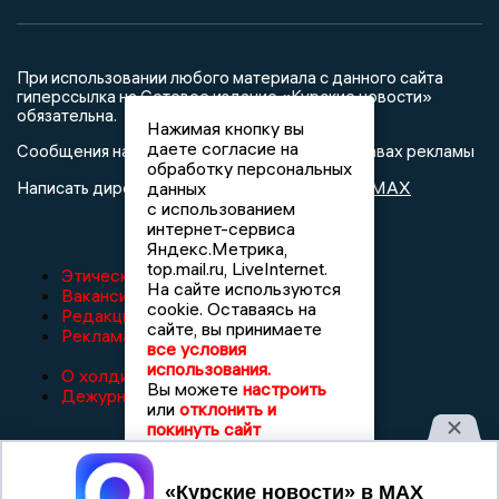
При использовании любого материала с данного сайта
гиперссылка на Сетевое издание «Курские новости»
обязательна.
Нажимая кнопку вы
даете согласие на
Сообщения на сером фоне размещены на правах рекламы
обработку персональных
@mazov
MAX
Написать директору в телеграм
или
данных
с использованием
интернет-сервиса
Яндекс.Метрика,
top.mail.ru, LiveInternet.
Этическая политика изданий
На сайте используются
Вакансии
cookie. Оставаясь на
Редакция
сайте, вы принимаете
Реклама
все условия
использования.
О холдинге
Вы можете
настроить
Дежурный по новостям
или
отклонить и
покинуть сайт
Принять
16+