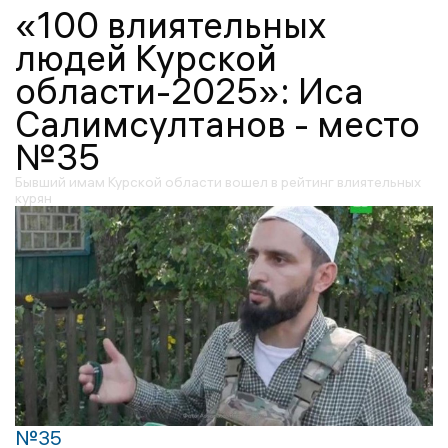
«100 влиятельных
людей Курской
области-2025»: Иса
Салимсултанов - место
№35
Бывший имам Курской области вошел в рейтинг влиятельных
курян
№35