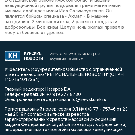
эвакуационной группы подорвали тремя магнитными
минами, сообщает имам Иса Салимсултанов. Он
является бойцом спецназа «Ахмат». В машине
находились 2 мирных жителя, 2 раненых солдата и
добровольцы. Все живы. Целую ночь экипаж провел в
лесу, отбиваясь от дронов.
КУРСКИЕ
2022 © NEWSKURSK.RU | СИ
НОВОСТИ
«Курские новости»
Учредитель (соучредители): Общество с ограниченной
ответственностью "РЕГИОНАЛЬНЫЕ НОВОСТИ" (ОГРН
1107154017354)
Главный редактор: Назаров Е.А.
Телефон редакции: +7 919 277 8730
Электронная почта редакции: info@newskursk.ru
Регистрационный номер: серия ЭЛ № ФС 77 - 75746 от 23
мая 2019 г. согласно выписке из реестра
зарегистрированных средств массовой информации
выдана Федеральной службой по надзору в сфере связи,
информационных технологий и массовых коммуникаций