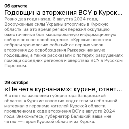
06 августа
Годовщина вторжения ВСУ в Курскую область: хронология боев в полях и в сети - как была сформирована новая реальность
Ровно два года назад, 6 августа 2024 года,
Вооруженные силы Украины вторглись в Курскую
область. За это время регион пережил оккупацию,
ожесточенные бои, массированную информационную
войну и полное освобождение. «Курские новости»
собрали хронологию событий: от первых часов
вторжения до освобождения Рыжевки накануне
годовщины, а также рассказали о потерях, разрушениях,
помощи соседних регионов и зверствах ВСУ в Русском
Поречном.
29 октября
«Не чета курчанам»: куряне, ответившие Балицкому подвигом, а не словами
В ответ на заявления губернатора Запорожской
области, «Курские новости» подготовили небольшой
материал о героизме жителей Курской области,
проявленном в ходе вторжения ВСУ в августе 2024
года. Знакомьтесь, губернатор Балицкий: ваша «не
чета» — герои Курской области из Курска.