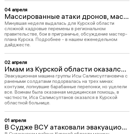
04 апреля
Массированные атаки дронов, мастер-план Курска, убийство бабушки и мальчика. Курская область сегодня
Минувшая неделя выдалась для Курской области
сложной: кадровые перемены в региональном
правительстве, бои в приграничье, обсуждение мастер-
плана Курска. Подробнее - в нашем еженедельном
дайджесте.
02 апреля
Имам из Курской области оказался в больнице после атаки на группу эвакуации
Эвакуационная машина группы Исы Салимсултановича с
ранеными солдатами подорвалась на трех минах:
контузии, лопнувшие барабанные перепонки, но уцелели
все. Воинам была оказанная медицинская помощь, в
частности, Иса Салимсултанов оказался в Курской
областной больнице.
01 апреля
В Судже ВСУ атаковали эвакуационную группу
В Суджанском районе Курской области машину