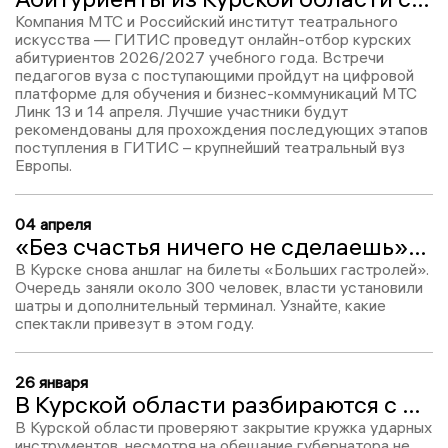
Компания МТС и Российский институт театрального
искусства — ГИТИС проведут онлайн-отбор курских
абитуриентов 2026/2027 учебного года. Встречи
педагогов вуза с поступающими пройдут на цифровой
платформе для обучения и бизнес-коммуникаций МТС
Линк 13 и 14 апреля. Лучшие участники будут
рекомендованы для прохождения последующих этапов
поступления в ГИТИС – крупнейший театральный вуз
Европы.
04 апреля
«Без счастья ничего не сделаешь»: куряне стояли ночь ради билетов на «Женитьбу Бальзаминова»
В Курске снова аншлаг на билеты «Больших гастролей».
Очередь заняли около 300 человек, власти установили
шатры и дополнительный терминал. Узнайте, какие
спектакли привезут в этом году.
26 января
В Курской области разбираются с жалобами на закрытие детского кружка ударных инструментов
В Курской области проверяют закрытие кружка ударных
инструментов, несмотря на обещание губернатора не