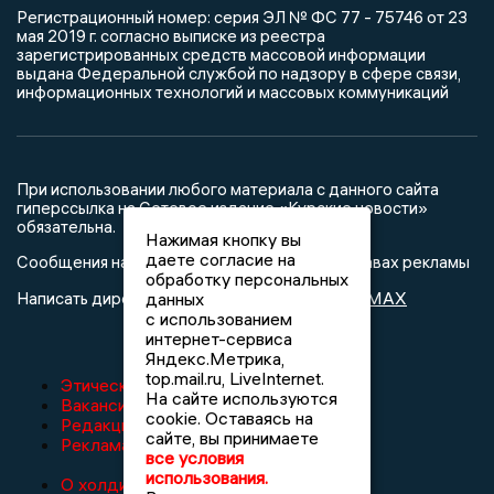
Регистрационный номер: серия ЭЛ № ФС 77 - 75746 от 23
мая 2019 г. согласно выписке из реестра
зарегистрированных средств массовой информации
выдана Федеральной службой по надзору в сфере связи,
информационных технологий и массовых коммуникаций
При использовании любого материала с данного сайта
гиперссылка на Сетевое издание «Курские новости»
обязательна.
Нажимая кнопку вы
даете согласие на
Сообщения на сером фоне размещены на правах рекламы
обработку персональных
@mazov
MAX
данных
Написать директору в телеграм
или
с использованием
интернет-сервиса
Яндекс.Метрика,
top.mail.ru, LiveInternet.
Этическая политика изданий
На сайте используются
Вакансии
cookie. Оставаясь на
Редакция
сайте, вы принимаете
Реклама
все условия
использования.
О холдинге