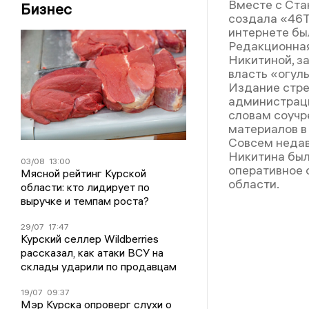
Вместе с Ста
Бизнес
создала «46ТВ
интернете бы
Редакционная
Никитиной, з
власть «огуль
Издание стре
администраци
словам соучр
материалов в
Совсем недав
Никитина был
03/08
13:00
оперативное 
Мясной рейтинг Курской
области.
области: кто лидирует по
выручке и темпам роста?
29/07
17:47
Курский селлер Wildberries
рассказал, как атаки ВСУ на
склады ударили по продавцам
19/07
09:37
Мэр Курска опроверг слухи о