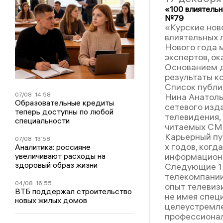
«100 влиятельн
№79
«Курские нов
влиятельных 
Нового года 
экспертов, ок
Основанием д
результаты к
Список публи
07/08
14:58
Нина Анатоль
Образовательные кредиты
сетевого изд
теперь доступны по любой
телевидения,
специальности
читаемых СМИ
Карьерный пу
07/08
13:58
х годов, когд
Аналитика: россияне
информационн
увеличивают расходы на
здоровый образ жизни
Следующие 15
телекомпании
04/08
16:55
опыт телевиз
ВТБ поддержал строительство
не имея специ
новых жилых домов
целеустремле
профессионал