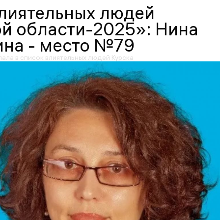
влиятельных людей
й области-2025»: Нина
ина - место №79
пала в список влиятельных людей Курска