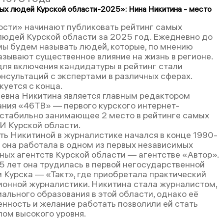
ых людей Курской области-2025»: Нина Никитина - место
ости» начинают публиковать рейтинг самых
людей Курской области за 2025 год. Ежедневно до
мы будем называть людей, которые, по мнению
азывают существенное влияние на жизнь в регионе.
ля включения кандидатуры в рейтинг стали
онсультаций с экспертами в различных сферах.
куется с конца.
евна Никитина является главным редактором
ания «46ТВ» — первого курского интернет-
 стабильно занимающее 2 место в рейтинге самых
 Курской области.
ть Никитиной в журналистике начался в конце 1990-
а она работала в одном из первых независимых
ых агентств Курской области — агентстве «Автор».
 лет она трудилась в первой негосударственной
 Курска — «Такт», где приобретала практический
ионной журналистики. Никитина стала журналистом,
ального образования в этой области, однако её
нность и желание работать позволили ей стать
ом высокого уровня.