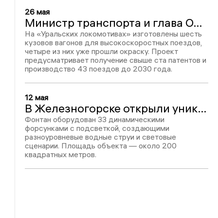
26 мая
Министр транспорта и глава ОАО «РЖД» посетили производство поездов для ВСМ на Урале
На «Уральских локомотивах» изготовлены шесть
кузовов вагонов для высокоскоростных поездов,
четыре из них уже прошли окраску. Проект
предусматривает получение свыше ста патентов и
производство 43 поездов до 2030 года.
12 мая
В Железногорске открыли уникальный светодинамический фонтан
Фонтан оборудован 33 динамическими
форсунками с подсветкой, создающими
разноуровневые водные струи и световые
сценарии. Площадь объекта — около 200
квадратных метров.