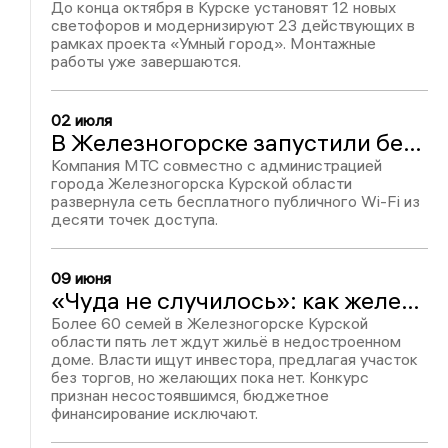
До конца октября в Курске установят 12 новых
светофоров и модернизируют 23 действующих в
рамках проекта «Умный город». Монтажные
работы уже завершаются.
02 июля
В Железногорске запустили бесплатный Wi-Fi в центре города
Компания МТС совместно с администрацией
города Железногорска Курской области
развернула сеть бесплатного публичного Wi-Fi из
десяти точек доступа.
09 июня
«Чуда не случилось»: как железногорские дольщики год ждали обещанной стройки и снова остались у недостроенного дома
Более 60 семей в Железногорске Курской
области пять лет ждут жильё в недостроенном
доме. Власти ищут инвестора, предлагая участок
без торгов, но желающих пока нет. Конкурс
признан несостоявшимся, бюджетное
финансирование исключают.