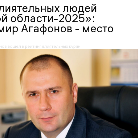
влиятельных людей
й области-2025»:
ир Агафонов - место
ов вошел в рейтинг влиятельных курян