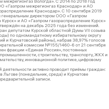
 межрегионгаз Вологда». С 2014 по 2018 год
ОО «Газпром межрегионгаз Краснодар» и АО
ораспределение Краснодар». С 10 сентября 2019
я генеральным директором ООО «Газпром
 Курск» и АО «Газпром газораспределение Курск»
тверждён на декабрь 2025 года без изменений.
ран депутатом Курской областной Думы VII созыва
оды) по одномандатному избирательному округу
ий и Курчатовский районы), набрав 38,97% голосов
ирательной комиссии №155/1460-6 от 21 сентября
Член фракции «Единая Россия», постоянных
 промышленности, строительству, транспорту, ЖКХ и
мательству, инновационной политике, цифровому
й деятельности активно проводит приёмы граждан:
в Льгове (понедельник, среда) и Курчатове
 предварительной записи.