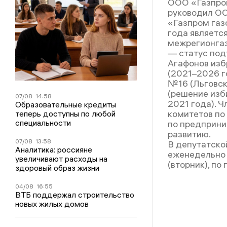
ООО «Газпром
руководил О
«Газпром газ
года являетс
межрегионгаз
— статус под
Агафонов изб
(2021–2026 г
№16 (Льговск
(решение изб
07/08
14:58
2021 года). 
Образовательные кредиты
комитетов по
теперь доступны по любой
специальности
по предприни
развитию.
07/08
13:58
В депутатско
Аналитика: россияне
еженедельно 
увеличивают расходы на
(вторник), по
здоровый образ жизни
04/08
16:55
ВТБ поддержал строительство
новых жилых домов