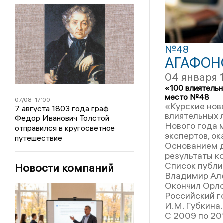
№48
АГАФОН
04 января 
«100 влиятельн
место №48
07/08
17:00
«Курские нов
7 августа 1803 года граф
влиятельных 
Федор Иванович Толстой
Нового года 
отправился в кругосветное
экспертов, ок
путешествие
Основанием д
результаты к
Список публи
Новости компаний
Владимир Але
Окончил Орло
Российский г
И.М. Губкина.
С 2009 по 20