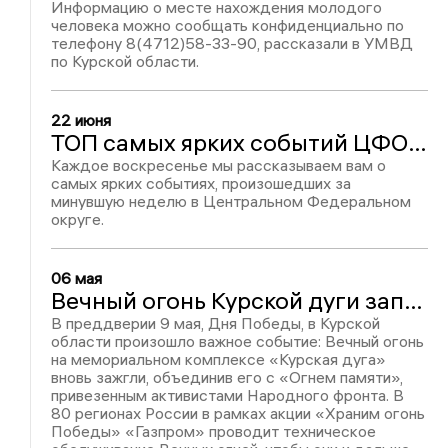
Информацию о месте нахождения молодого
человека можно сообщать конфиденциально по
телефону 8(4712)58-33-90, рассказали в УМВД
по Курской области.
22 июня
ТОП самых ярких событий ЦФО: упитанный бобр, мать-убийца, религиозная группа и 100 баллов по ЕГЭ
Каждое воскресенье мы рассказываем вам о
самых ярких событиях, произошедших за
минувшую неделю в Центральном Федеральном
округе.
06 мая
Вечный огонь Курской дуги запылал с новой силой
В преддверии 9 мая, Дня Победы, в Курской
области произошло важное событие: Вечный огонь
на мемориальном комплексе «Курская дуга»
вновь зажгли, объединив его с «Огнем памяти»,
привезенным активистами Народного фронта. В
80 регионах России в рамках акции «Храним огонь
Победы» «Газпром» проводит техническое