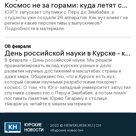
Космос не за горами: куда летят спутники курского вуза
ЮЗГУ запускает спутники с Перу до Зимбабве, а
студенты уже создали 26 аппаратов. Как вуз влияет на
регион и какие перспективы у выпускников?
Подробности в материале.
08 февраля
День российской науки в Курске - космическая программа ЮЗГУ
8 февраля – День российской науки. Мы решили
проанализировать вклад курских ученых в дело
развития научных достижений в масштабах страны и
даже мира. Общеизвестно, что в Курске есть вуз,
который своими научными разработками покоряет
космос. О том, что Юго-западный университет запустил
спутники совместно с Перу и Зимбабве, а потом помог
поставить памятник Юрию Гагарину в столице
Никарагуа, читайте в нашем материале.
КУРСКИЕ
2022 © NEWSKURSK.RU | СИ
НОВОСТИ
«Курские новости»