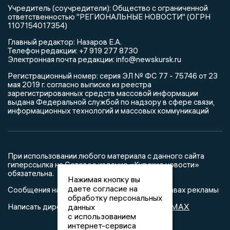
Учредитель (соучредители): Общество с ограниченной
ответственностью "РЕГИОНАЛЬНЫЕ НОВОСТИ" (ОГРН
1107154017354)
Главный редактор: Назаров Е.А.
Телефон редакции: +7 919 277 8730
Электронная почта редакции: info@newskursk.ru
Регистрационный номер: серия ЭЛ № ФС 77 - 75746 от 23
мая 2019 г. согласно выписке из реестра
зарегистрированных средств массовой информации
выдана Федеральной службой по надзору в сфере связи,
информационных технологий и массовых коммуникаций
При использовании любого материала с данного сайта
гиперссылка на Сетевое издание «Курские новости»
обязательна.
Нажимая кнопку вы
даете согласие на
Сообщения на сером фоне размещены на правах рекламы
обработку персональных
@mazov
MAX
Написать директору в телеграм
или
данных
с использованием
интернет-сервиса