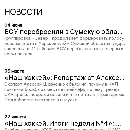
НОВОСТИ
04 июня
ВСУ перебросили в Сумскую область так называемые «полки смерти»
Группировка «Север» продолжает формировать полосу
безопасности в Харьковской и Сумской областях, удары
нанесены по 11 районам. ВСУ перебрасывают резервы и
несут потери.
06 марта
«Наш хоккей»: Репортаж от Алексея Шевченко. Конец интриги в КХЛ, прогул Ларионова, кошмар «Трактора»
Эксперт Алексей Шевченко объяснил, почему в КХЛ
притихла борьба за места в плей-офф, почему тренер
СКА пропал посреди сезона и что не так с «Трактором».
Подробности смотрите в выпуске.
27 января
«Наш хоккей. Итоги недели №4»: ФХР подаст в суд на ИИХФ, Третьяк о драке вратарей в НХЛ
Разбор дозаявок КХЛ, эксклюзив с хоккеистом ЦСКА,