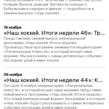
позиция Фазеля, реакция Третяка на скандал с
Бобровским и сюрприз в финале — подробности в
свежем выпуске «Наш хоккей».
18 ноября
«Наш хоккей. Итоги недели 46»: Тренерские перемены в КХЛ, интервью с Ларионовым, Лоуренс установил рекорд
Представляем свежий выпуск еженедельной
программы «Наш хоккей. Итоги недели».
Производством программы занимается медиахолдинг
«Региональные Новости», в который входит наше
издание. Мы расскажем о самых интересных событиях
последних дней в мире хоккея.
06 ноября
«Наш хоккей. Итоги недели 44»: КХЛ с Алексеем Шевченко, Интервью Лысенкова и Свечникова, обзор ВХЛ
Сегодня, 6 ноября, медиахолдинг «Региональные
новости», в который входит наше издание, представил
новый выпуск программы «Наш хоккей. Итоги недели».
Это новый еженедельный формат программы, в котором
«Наш хоккей» будет рассказывать о самых интересных
событиях последних дней в мире хоккея.