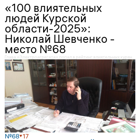
«100 влиятельных
людей Курской
области-2025»:
Николай Шевченко -
место №68
Глава «Электроагрегата» попал в рейтинг влиятельных курян
№68
17