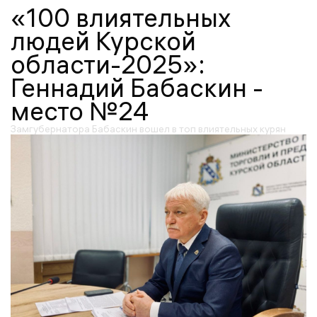
«100 влиятельных
людей Курской
области-2025»:
Геннадий Бабаскин -
место №24
Замгубернатора Бабаскин вошел в топ влиятельных курян