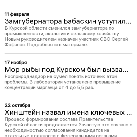
11 февраля
Замгубернатора Бабаскин уступил свой пост управленцу из Самары
В Курской области сменился замгубернатора по
промышленности, экологии и сельскому хозяйству.
Новым руководителем назначен участник СВО Сергей
Фофанов. Подробности в материале.
17 ноября
Мор рыбы под Курском был вызван превышением марганца в пять раз
Росприроднадзор не сумел понять источник этой
проблемы. В лаборатории установлено превышение
концентрации марганца от 4 до 5,5 раз.
22 октября
Хинштейн назвал имена ключевых министров и замов
Процесс формирования состава Правительства
Курской области продолжается. Зачастую это связано с
необходимостью согласования кандидатов на
отдельные должности с федеральными органами