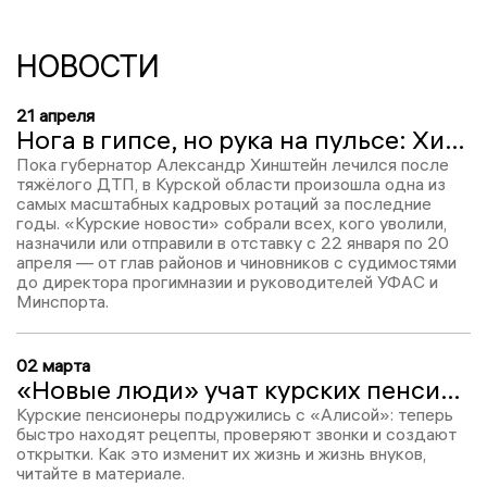
НОВОСТИ
21 апреля
Нога в гипсе, но рука на пульсе: Хинштейн на больничном провел одну из самых масштабных ротаций во власти
Пока губернатор Александр Хинштейн лечился после
тяжёлого ДТП, в Курской области произошла одна из
самых масштабных кадровых ротаций за последние
годы. «Курские новости» собрали всех, кого уволили,
назначили или отправили в отставку с 22 января по 20
апреля — от глав районов и чиновников с судимостями
до директора прогимназии и руководителей УФАС и
Минспорта.
02 марта
«Новые люди» учат курских пенсионеров работать с нейросетями
Курские пенсионеры подружились с «Алисой»: теперь
быстро находят рецепты, проверяют звонки и создают
открытки. Как это изменит их жизнь и жизнь внуков,
читайте в материале.