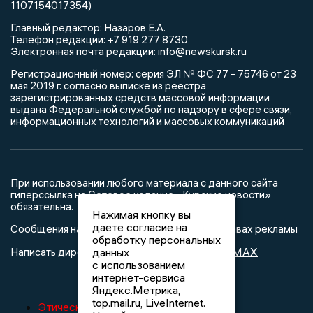
1107154017354)
Главный редактор: Назаров Е.А.
Телефон редакции: +7 919 277 8730
Электронная почта редакции: info@newskursk.ru
Регистрационный номер: серия ЭЛ № ФС 77 - 75746 от 23
мая 2019 г. согласно выписке из реестра
зарегистрированных средств массовой информации
выдана Федеральной службой по надзору в сфере связи,
информационных технологий и массовых коммуникаций
При использовании любого материала с данного сайта
гиперссылка на Сетевое издание «Курские новости»
обязательна.
Нажимая кнопку вы
даете согласие на
Сообщения на сером фоне размещены на правах рекламы
обработку персональных
@mazov
MAX
данных
Написать директору в телеграм
или
с использованием
интернет-сервиса
Яндекс.Метрика,
top.mail.ru, LiveInternet.
Этическая политика изданий