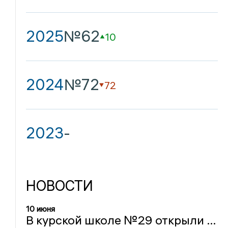
2025
№62
10
2024
№72
72
2023
-
НОВОСТИ
10 июня
В курской школе №29 открыли мемориальную доску погибшему в СВО выпускнику Михаилу Арепьеву