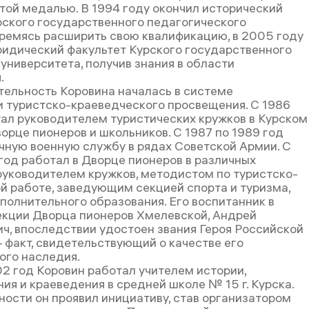
отой медалью. В 1994 году окончил исторический
рского государственного педагогического
тремясь расширить свою квалификацию, в 2005 году
ридический факультет Курского государственного
университета, получив знания в области
.
тельность Коровина началась в системе
и туристско-краеведческого просвещения. С 1986
тал руководителем туристических кружков в Курском
орце пионеров и школьников. С 1987 по 1989 год
чную военную службу в рядах Советской Армии. С
 год работал в Дворце пионеров в различных
руководителем кружков, методистом по туристско-
й работе, заведующим секцией спорта и туризма,
полнительного образования. Его воспитанник в
екции Дворца пионеров Хмелевской, Андрей
ч, впоследствии удостоен звания Героя Российской
факт, свидетельствующий о качестве его
ого наследия.
02 год Коровин работал учителем истории,
ия и краеведения в средней школе № 15 г. Курска.
ности он проявил инициативу, став организатором