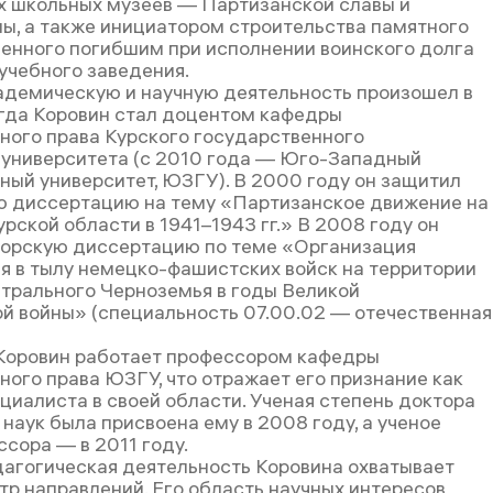
х школьных музеев — Партизанской славы и
ы, а также инициатором строительства памятного
щенного погибшим при исполнении воинского долга
учебного заведения.
адемическую и научную деятельность произошел в
огда Коровин стал доцентом кафедры
ного права Курского государственного
 университета (с 2010 года — Юго-Западный
ный университет, ЮЗГУ). В 2000 году он защитил
 диссертацию на тему «Партизанское движение на
рской области в 1941–1943 гг.» В 2008 году он
орскую диссертацию по теме «Организация
я в тылу немецко-фашистских войск на территории
трального Черноземья в годы Великой
й войны» (специальность 07.00.02 — отечественная
Коровин работает профессором кафедры
ного права ЮЗГУ, что отражает его признание как
циалиста в своей области. Ученая степень доктора
наук была присвоена ему в 2008 году, а ученое
сора — в 2011 году.
дагогическая деятельность Коровина охватывает
тр направлений. Его область научных интересов