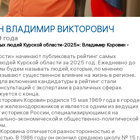
Н ВЛАДИМИР ВИКТОРОВИЧ
9 года
ых людей Курской области-2025»: Владимир Коровин -
ости» начинают публиковать рейтинг самых
людей Курской области за 2025 год. Ежедневно до
мы будем называть людей, которые, по мнению
азывают существенное влияние на жизнь в регионе.
ля включения кандидатуры в рейтинг стали
онсультаций с экспертами в различных сферах.
куется с конца.
торович Коровин родился 15 мая 1969 года в городе
ье железнодорожников и является одним из ведущих
 историков России, специализирующимся на
иально-экономической и общественно-политической
ны.
Коровина отличается разносторонностью и
стью. В 1986 году он окончил среднюю школу № 15 г.