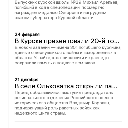
Выпускник курской школы №29 Михаил Арепьев,
погибший в ходе спецоперации, посмертно
награждён медалью Суворова и нагрудным
знаком губернатора Курской области.
24 февраля
В Курске презентовали 20-й том областной Книги Памяти
В новом издании — имена 301 погибшего курянина,
данные о вернувшихся с войны и захороненных в
области. Узнайте, как поисковики и краеведы
сохранили память о подвиге земляков.
21 декабря
В селе Ольховатка открыли памятный знак герою войны Геннадию Фанталову
Перед собравшимися выступил председатель
регионального отделения Российского военно-
исторического общества Владимир Коровин,
подчеркнувший роль ракетных войск как
надёжного щита страны.