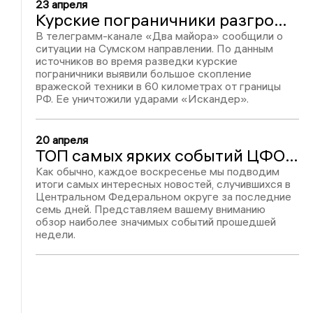
23 апреля
Курские пограничники разгромили скопление техники ВСУ у села Коровинцы
В телеграмм-канале «Два майора» сообщили о
ситуации на Сумском направлении. По данным
источников во время разведки курские
пограничники выявили большое скопление
вражеской техники в 60 километрах от границы
РФ. Ее уничтожили ударами «Искандер».
20 апреля
ТОП самых ярких событий ЦФО: уникальный препарат от онкологии, перепись пчел и ответ Shaman-а на санкции Зеленского
Как обычно, каждое воскресенье мы подводим
итоги самых интересных новостей, случившихся в
Центральном Федеральном округе за последние
семь дней. Представляем вашему вниманию
обзор наиболее значимых событий прошедшей
недели.