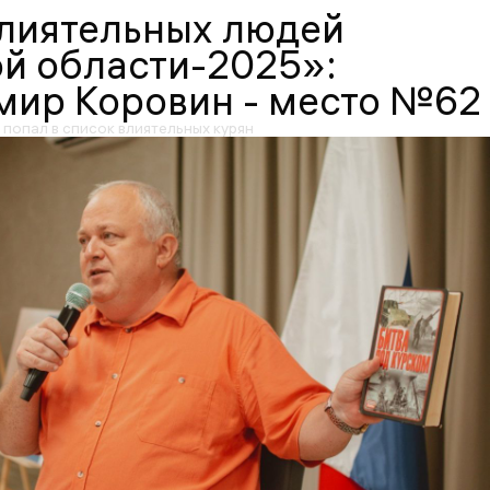
влиятельных людей
й области-2025»:
мир Коровин - место №62
попал в список влиятельных курян