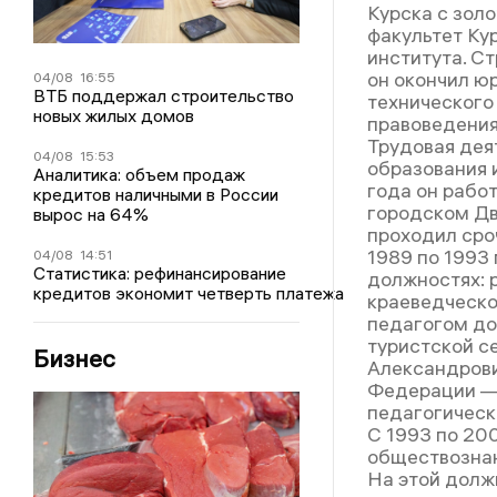
Курска с зол
факультет Ку
института. С
он окончил ю
04/08
16:55
ВТБ поддержал строительство
технического 
новых жилых домов
правоведения
Трудовая дея
04/08
15:53
образования 
Аналитика: объем продаж
года он рабо
кредитов наличными в России
городском Дв
вырос на 64%
проходил сро
1989 по 1993
04/08
14:51
Статистика: рефинансирование
должностях: 
кредитов экономит четверть платежа
краеведческо
педагогом до
туристской с
Бизнес
Александрови
Федерации — 
педагогическ
С 1993 по 20
обществознан
На этой долж