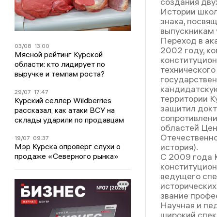
создания дву
Истории школ
знака, посвя
выпускникам 
Переход в ак
03/08
13:00
2002 году, к
Мясной рейтинг Курской
конституцион
области: кто лидирует по
технического
выручке и темпам роста?
государствен
кандидатскую
29/07
17:47
территории Ку
Курский селлер Wildberries
защитил докт
рассказал, как атаки ВСУ на
сопротивлени
склады ударили по продавцам
областей Цен
Отечественно
19/07
09:37
история).
Мэр Курска опроверг слухи о
С 2009 года 
продаже «Северного рынка»
конституцион
ведущего спе
исторических 
звание профес
Научная и пе
широкий спек