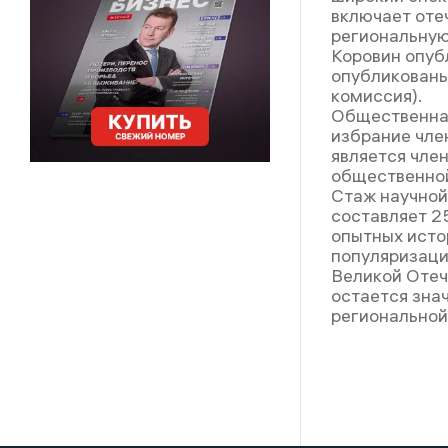
включает оте
региональную
Коровин опубл
опубликованы
комиссия).
Общественная
избрание чле
является чле
общественной
Стаж научной
составляет 25
опытных истор
популяризаци
Великой Отеч
остается зна
региональной