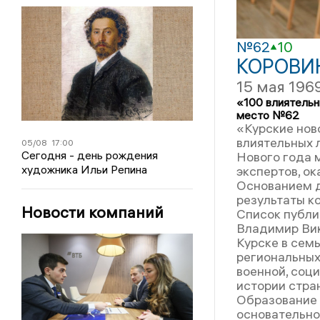
№62
10
КОРОВИ
15 мая 196
«100 влиятельн
место №62
«Курские нов
влиятельных 
05/08
17:00
Сегодня - день рождения
Нового года 
художника Ильи Репина
экспертов, ок
Основанием д
результаты к
Новости компаний
Список публи
Владимир Вик
Курске в сем
региональных
военной, соц
истории стра
Образование 
основательно