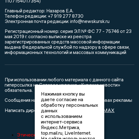
1107154017354)
Главный редактор: Назаров Е.А.
Телефон редакции: +7 919 277 8730
Электронная почта редакции: info@newskursk.ru
Регистрационный номер: серия ЭЛ № ФС 77 - 75746 от 23
мая 2019 г. согласно выписке из реестра
зарегистрированных средств массовой информации
выдана Федеральной службой по надзору в сфере связи,
информационных технологий и массовых коммуникаций
При использовании любого материала с данного сайта
гиперссылка на Сетевое издание «Курские новости»
обязательна.
Нажимая кнопку вы
даете согласие на
Сообщения на сером фоне размещены на правах рекламы
обработку персональных
@mazov
MAX
Написать директору в телеграм
или
данных
с использованием
интернет-сервиса
Яндекс.Метрика,
top.mail.ru, LiveInternet.
Этическая политика изданий
На сайте используются