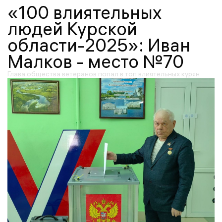
«100 влиятельных
людей Курской
области-2025»: Иван
Малков - место №70
Глава общества ветеранов попал в топ влиятельных курян