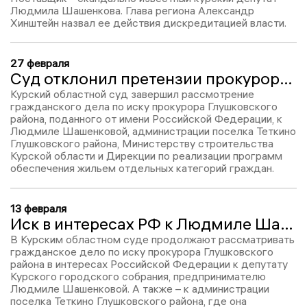
Людмила Шашенкова. Глава региона Александр
Хинштейн назвал ее действия дискредитацией власти.
27 февраля
Суд отклонил претензии прокурора по делу о незаконных выплатах Шашенковой
Курский областной суд завершил рассмотрение
гражданского дела по иску прокурора Глушковского
района, поданного от имени Российской Федерации, к
Людмиле Шашенковой, администрации поселка Теткино
Глушковского района, Министерству строительства
Курской области и Дирекции по реализации программ
обеспечения жильем отдельных категорий граждан.
13 февраля
Иск в интересах РФ к Людмиле Шашенковой. Продолжается история о компенсации, полученной депутатом за жилье в Теткино
В Курским областном суде продолжают рассматривать
гражданское дело по иску прокурора Глушковского
района в интересах Российской Федерации к депутату
Курского городского собрания, предпринимателю
Людмиле Шашенковой. А также – к администрации
поселка Теткино Глушковского района, где она