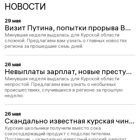
НОВОСТИ
29 мая
Визит Путина, попытки прорыва ВСУ, режим ЧС из-за заморозков. Курская область сегодня
Минувшая неделя выдалась для Курской области
сложной. Предлагаем вам узнать о главных новостях
региона за прошедшие семь дней.
26 мая
Невыплаты зарплат, новые преступления калужского зверя, новые схемы мошенников. Необычные ЧП Курской области
Минувшая неделя выдалась для Курской области
непростой. Предлагаем вам узнать о необычных
происшествиях, случившихся в регионе за прошлую
неделю.
26 мая
Скандально известная курская чиновница кормила детей некачественной едой
Курские школьники получили вместо сока
сокосодержащий продукт с подсластителем.
Поставщик - скандально известный курский депутат