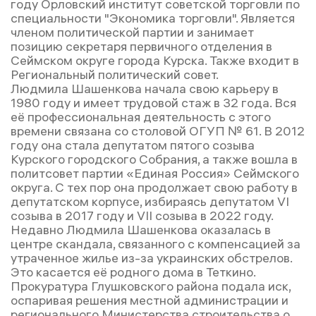
году Орловский институт советской торговли по
специальности "Экономика торговли". Является
членом политической партии и занимает
позицию секретаря первичного отделения в
Сеймском округе города Курска. Также входит в
Региональный политический совет.
Людмила Шашенкова начала свою карьеру в
1980 году и имеет трудовой стаж в 32 года. Вся
её профессиональная деятельность с этого
времени связана со столовой ОГУП № 61. В 2012
году она стала депутатом пятого созыва
Курского городского Собрания, а также вошла в
политсовет партии «Единая Россия» Сеймского
округа. С тех пор она продолжает свою работу в
депутатском корпусе, избираясь депутатом VI
созыва в 2017 году и VII созыва в 2022 году.
Недавно Людмила Шашенкова оказалась в
центре скандала, связанного с компенсацией за
утраченное жилье из-за украинских обстрелов.
Это касается её родного дома в Теткино.
Прокуратура Глушковского района подала иск,
оспаривая решения местной администрации и
регионального Министерства строительства о