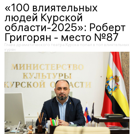
«100 влиятельных
людей Курской
области-2025»: Роберт
Григорян - место №87
Глава драматического театра Курска попал в топ влиятельных
курян