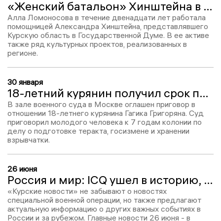
«Женский батальон» Хинштейна в Курске пополнила еще одна самарская помощница
Алла Ломоносова в течение двенадцати лет работала
помощницей Александра Хинштейна, представлявшего
Курскую область в Государственной Думе. В ее активе
также ряд культурных проектов, реализованных в
регионе.
30 января
18-летний курянин получил срок по обвинению в госизмене
В зале военного суда в Москве оглашен приговор в
отношении 18-летнего курянина Гагика Григоряна. Суд
приговорил молодого человека к 7 годам колонии по
делу о подготовке теракта, госизмене и хранении
взрывчатки.
26 июня
Россия и мир: ICQ ушел в историю, Ассанж прилетел на родину, а Макрон испортил праздник
«Курские новости» не забывают о новостях
специальной военной операции, но также предлагают
актуальную информацию о других важных событиях в
России и за рубежом. Главные новости 26 июня - в