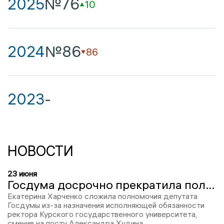
2025
№76
10
2024
№86
86
2023
-
НОВОСТИ
23 июня
Госдума досрочно прекратила полномочия депутата Екатерины Харченко в связи с назначением и.о. ректора КГУ
Екатерина Харченко сложила полномочия депутата
Госдумы из-за назначения исполняющей обязанности
ректора Курского государственного университета,
сменив на посту Александра Худина.