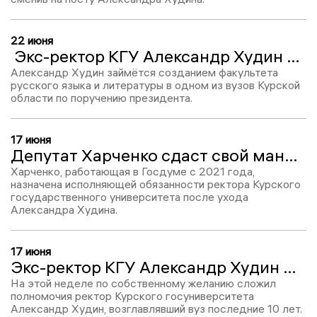
22 июня
Экс-ректор КГУ Александр Худин стал советником губернатора Курской области
Александр Худин займётся созданием факультета
русского языка и литературы в одном из вузов Курской
области по поручению президента.
17 июня
Депутат Харченко сдаст свой мандат ради ректорства в КГУ
Харченко, работающая в Госдуме с 2021 года,
назначена исполняющей обязанности ректора Курского
государственного университета после ухода
Александра Худина.
17 июня
Экс-ректор КГУ Александр Худин может быть выдвинут в Курскую областную Думу
На этой неделе по собственному желанию сложил
полномочия ректор Курского госуниверситета
Александр Худин, возглавлявший вуз последние 10 лет.