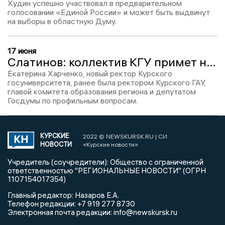
Худин успешно участвовал в предварительном
голосовании «Единой России» и может быть выдвинут
на выборы в областную Думу.
17 июня
Слатинов: коллектив КГУ примет нового ректора настороженно, но Харченко не «варяг»
Екатерина Харченко, новый ректор Курского
госуниверситета, ранее была ректором Курского ГАУ,
главой комитета образования региона и депутатом
Госдумы по профильным вопросам.
КУРСКИЕ
2022 © NEWSKURSK.RU | СИ
НОВОСТИ
«Курские новости»
Учредитель (соучредители): Общество с ограниченной
ответственностью "РЕГИОНАЛЬНЫЕ НОВОСТИ" (ОГРН
1107154017354)
Главный редактор: Назаров Е.А.
Телефон редакции: +7 919 277 8730
Электронная почта редакции: info@newskursk.ru