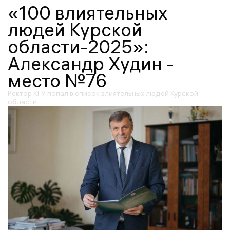
«100 влиятельных
людей Курской
области-2025»:
Александр Худин -
место №76
Ректор КГУ попал в список влиятельных людей Курской
области