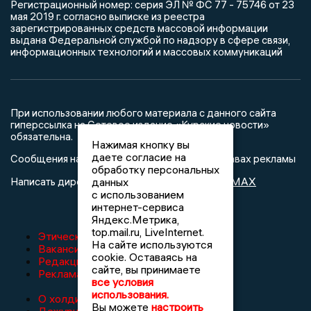
Регистрационный номер: серия ЭЛ № ФС 77 - 75746 от 23
мая 2019 г. согласно выписке из реестра
зарегистрированных средств массовой информации
выдана Федеральной службой по надзору в сфере связи,
информационных технологий и массовых коммуникаций
При использовании любого материала с данного сайта
гиперссылка на Сетевое издание «Курские новости»
обязательна.
Нажимая кнопку вы
даете согласие на
Сообщения на сером фоне размещены на правах рекламы
обработку персональных
@mazov
MAX
Написать директору в телеграм
или
данных
с использованием
интернет-сервиса
Яндекс.Метрика,
top.mail.ru, LiveInternet.
Этическая политика изданий
На сайте используются
Вакансии
cookie. Оставаясь на
Редакция
сайте, вы принимаете
Реклама
все условия
использования.
О холдинге
Вы можете
настроить
Дежурный по новостям